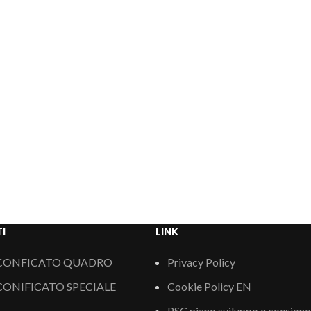
I
LINK
CONFICATO QUADRO
Privacy Policy
ONIFICATO SPECIALE
Cookie Policy EN
PSC piano sviluppo e coesion